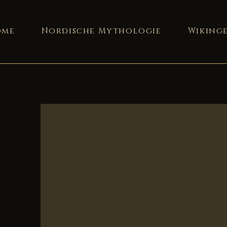
Valhalla Blog
ome
Nordische Mythologie
Wiking