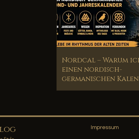
Nordcal – Warum ic
einen nordisch-
germanischen Kale
entwickelt habe
Blog
Impressum
a Style