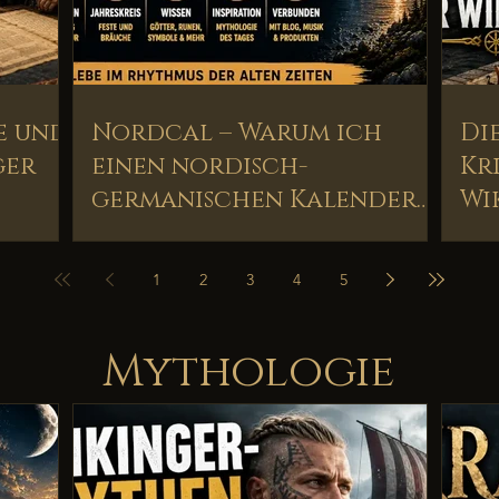
e und
Nordcal – Warum ich
Di
ger
einen nordisch-
Kr
germanischen Kalender
Wi
entwickelt habe
1
2
3
4
5
Mythologie