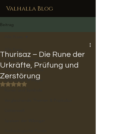
Valhalla Blog
Beitrag
Alle Posts
Alle Posts
Thurisaz – Die Rune der
Nordische Mythologie
Urkräfte, Prüfung und
Wikinger Geschichte
Zerstörung
Spiritualität & Magie
Mit NaN von 5 Sternen bewertet.
Runen und Symbole
Vergleichende Themen & Popkultur
Götterwelt
Speisen der Wikinger
Archäologische Funde