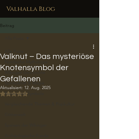
Valhalla Blog
Beitrag
Alle Posts
Alle Posts
Valknut – Das mysteriöse
Nordische Mythologie
Knotensymbol der
Wikinger Geschichte
Gefallenen
Spiritualität & Magie
Aktualisiert:
12. Aug. 2025
Mit NaN von 5 Sternen bewertet.
Runen und Symbole
Vergleichende Themen & Popkultur
Götterwelt
Speisen der Wikinger
Archäologische Funde