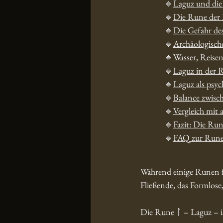
🔸
Laguz und die
🔸
Die Rune der 
🔸
Die Gefahr des
🔸
Archäologisch
🔸
Wasser, Reisen
🔸
Laguz in der 
🔸
Laguz als psy
🔸
Balance zwisc
🔸
Vergleich mit
🔸
Fazit: Die Run
🔸
FAQ zur Rune
Während einige Runen fü
Fließende, das Formlose
Die Rune ᛚ – Laguz – is