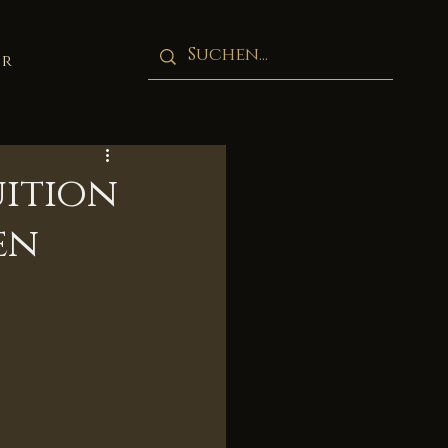
hr
uition
en