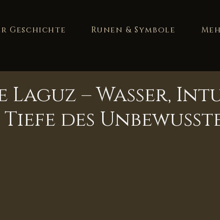
er Geschichte
Runen & Symbole
Me
e Laguz – Wasser, Int
 Tiefe des Unbewusst
nen bewertet.