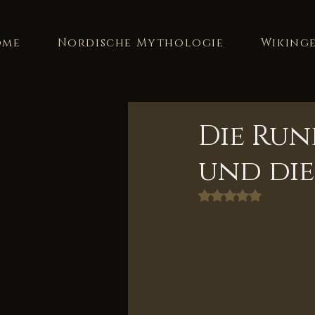
Valhalla Blog
ome
Nordische Mythologie
Wiking
Die Run
und die
Mit NaN von 5 Ster