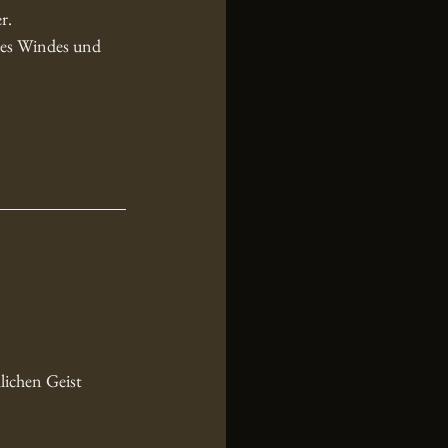
r.
des Windes und 
lichen Geist 