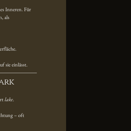
es Inneren. Für 
, als 
rfläche.
f sie einlässt.
ark
rt 
lake
.
chtung – oft 