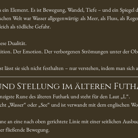
s ein Element. Es ist Bewegung, Wandel, Tiefe – und ein Spiegel d
hen Welt war Wasser allgegenwärtig: als Meer, als Fluss, als Regen
ich als tödliche Gefahr.
ese Dualität.
tuition. Der Emotion. Der verborgenen Strömungen unter der Obe
 lässt sie sich nicht festhalten – nur verstehen, indem man sich au
nd Stellung im älteren Futh
nzigste Rune des älteren Futhark und steht für den Laut „L“.
cht „Wasser“ oder „See“ und ist verwandt mit dem englischen Wo
une an eine nach oben gerichtete Linie mit einer seitlichen Ausbu
oder fließende Bewegung.