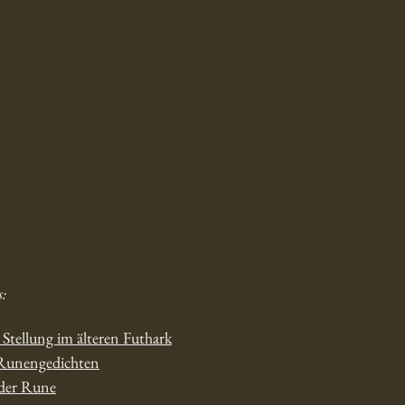
s:
Stellung im älteren Futhark
 Runengedichten
 der Rune