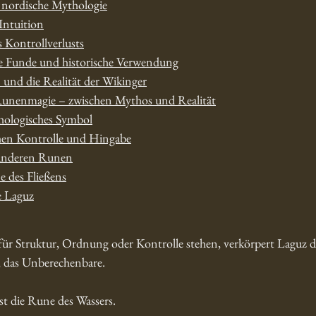
 nordische Mythologie
Intuition
 Kontrollverlusts
e Funde und historische Verwendung
 und die Realität der Wikinger
Runenmagie – zwischen Mythos und Realität
chologisches Symbol
hen Kontrolle und Hingabe
 anderen Runen
e des Fließens
 Laguz
r Struktur, Ordnung oder Kontrolle stehen, verkörpert Laguz da
, das Unberechenbare.
t die Rune des Wassers.