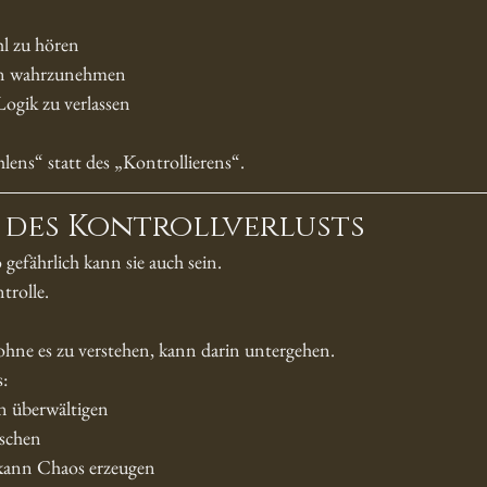
hl zu hören
en wahrzunehmen
Logik zu verlassen
hlens“ statt des „Kontrollierens“.
 des Kontrollverlusts
o gefährlich kann sie auch sein.
trolle.
 ohne es zu verstehen, kann darin untergehen.
:
 überwältigen
uschen
 kann Chaos erzeugen