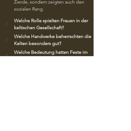
Zierde, sondern zeigten auch den 
sozialen Rang.
Welche Rolle spielten Frauen in der 
keltischen Gesellschaft?
Welche Handwerke beherrschten die 
Kelten besonders gut?
Welche Bedeutung hatten Feste im 
keltischen Alltag?
Wie stark war die Religion im Alltag 
der Kelten verankert?
Wenn dich das Leben der Kelten 
fasziniert hat, dann lies auch meinen 
kommenden Artikel über 
die Religion 
und den Glauben der Kelten
 – mit 
spannenden Einblicken in ihre Götter, 
Rituale und die Macht der Druiden.