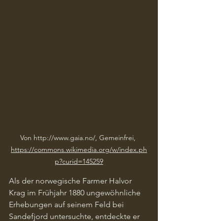
Von http://www.gaia.no/, Gemeinfrei, 
https://commons.wikimedia.org/w/index.ph
p?curid=145259
Als der norwegische Farmer Halvor 
Krag im Frühjahr 1880 ungewöhnliche 
Erhebungen auf seinem Feld bei 
Sandefjord untersuchte, entdeckte er 