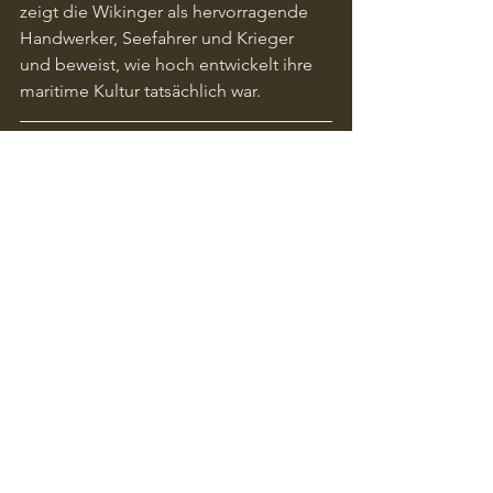
zeigt die Wikinger als hervorragende 
Handwerker, Seefahrer und Krieger 
und beweist, wie hoch entwickelt ihre 
maritime Kultur tatsächlich war.
FAQ – Häufig gestellte 
Fragen zum Gokstad-
Schiff
Wann wurde das Gokstad-Schiff 
entdeckt?
Im Jahr 1880 auf einem Bauernhof 
nahe Sandefjord in Norwegen.
Wie groß ist das Schiff?
Wer wurde in dem Schiff begraben?