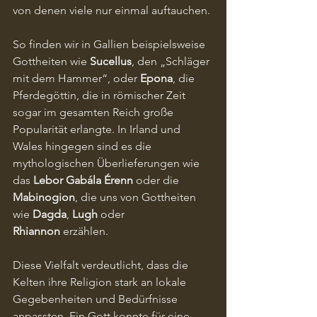
von denen viele nur einmal auftauchen.
So finden wir in Gallien beispielsweise 
Gottheiten wie 
Sucellus
, den „Schläger 
mit dem Hammer“, oder 
Epona
, die 
Pferdegöttin, die in römischer Zeit 
sogar im gesamten Reich große 
Popularität erlangte. In Irland und 
Wales hingegen sind es die 
mythologischen Überlieferungen wie 
das 
Lebor Gabála Érenn
 oder die 
Mabinogion
, die uns von Gottheiten 
wie 
Dagda
, 
Lugh
 oder 
Rhiannon
 erzählen.
Diese Vielfalt verdeutlicht, dass die 
Kelten ihre Religion stark an lokale 
Gegebenheiten und Bedürfnisse 
anpassten. Ein Gott konnte für eine 