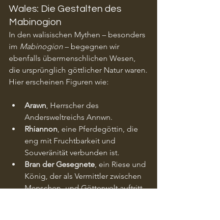
Wales: Die Gestalten des 
Mabinogion
In den walisischen Mythen – besonders 
im 
Mabinogion
 – begegnen wir 
ebenfalls übermenschlichen Wesen, 
die ursprünglich göttlicher Natur waren.
Hier erscheinen Figuren wie:
Arawn
, Herrscher des 
Andersweltreichs Annwn.
Rhiannon
, eine Pferdegöttin, die 
eng mit Fruchtbarkeit und 
Souveränität verbunden ist.
Bran der Gesegnete
, ein Riese und 
König, der als Vermittler zwischen 
Menschen- und Götterwelt auftritt.
Diese Mythen wurden zwar stark von 