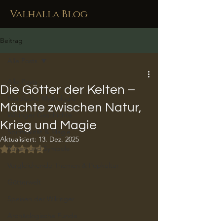
Valhalla Blog
Beitrag
Alle Posts
Alle Posts
Die Götter der Kelten –
Nordische Mythologie
Mächte zwischen Natur,
Wikinger Geschichte
Krieg und Magie
Spiritualität & Magie
Aktualisiert:
13. Dez. 2025
Mit NaN von 5 Sternen bewertet.
Runen und Symbole
Vergleichende Themen & Popkultur
Götterwelt
Speisen der Wikinger
Archäologische Funde