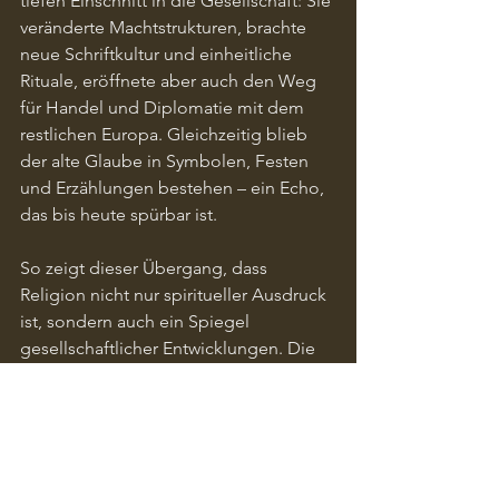
tiefen Einschnitt in die Gesellschaft: Sie 
veränderte Machtstrukturen, brachte 
neue Schriftkultur und einheitliche 
Rituale, eröffnete aber auch den Weg 
für Handel und Diplomatie mit dem 
restlichen Europa. Gleichzeitig blieb 
der alte Glaube in Symbolen, Festen 
und Erzählungen bestehen – ein Echo, 
das bis heute spürbar ist.
So zeigt dieser Übergang, dass 
Religion nicht nur spiritueller Ausdruck 
ist, sondern auch ein Spiegel 
gesellschaftlicher Entwicklungen. Die 
Wikingerzeit endete nicht abrupt, 
sondern fließt in einer Mischung aus 
alten Mythen und neuem Glauben 
weiter – ein Vermächtnis, das die 
nordische Identität bis in die 